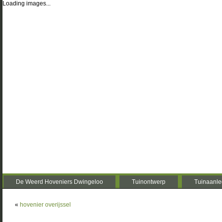
Loading images...
De Weerd Hoveniers Dwingeloo
Tuinontwerp
Tuinaanle
«
hovenier overijssel