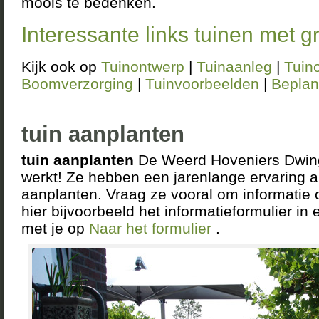
moois te bedenken.
Interessante links tuinen met g
Kijk ook op
Tuinontwerp
|
Tuinaanleg
|
Tuin
Boomverzorging
|
Tuinvoorbeelden
|
Beplan
tuin aanplanten
tuin aanplanten
De Weerd Hoveniers Dwinge
werkt! Ze hebben een jarenlange ervaring a
aanplanten. Vraag ze vooral om informatie o
hier bijvoorbeeld het informatieformulier i
met je op
Naar het formulier
.