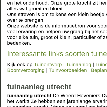
en het onderhoud. Onze grote kracht zit he
alles wat groeit en bloeit.
Ons streven is om telkens een klein beetje
over te brengen!
Onze website is de informatiebron voor so
veel ervaring en helpen uw graag bij het s
voor elke tuin, groot of klein, particulier of 
bedenken.
Interessante links soorten tuin
Kijk ook op
Tuinontwerp
|
Tuinaanleg
|
Tuin
Boomverzorging
|
Tuinvoorbeelden
|
Beplan
tuinaanleg utrecht
tuinaanleg utrecht
De Weerd Hoveniers Dwi
het werkt! Ze hebben een jarenlange ervari
tuinaanleg utrecht. Vraag ze vooral om info